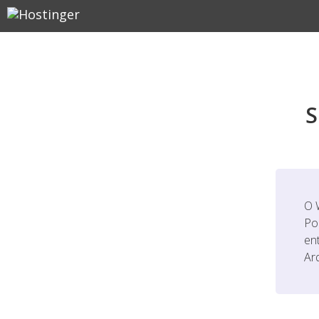
S
O 
Po
en
Ar