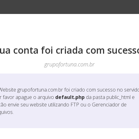
ua conta foi criada com sucess
grupofortuna.com.br
Website
grupofortuna.com.br
foi criado com sucesso no servido
r favor apague o arquivo
default.php
da pasta public_html e
tão envie seu website utilizando FTP ou o Gerenciador de
quivos.