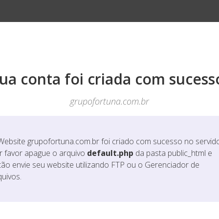
ua conta foi criada com sucess
grupofortuna.com.br
Website
grupofortuna.com.br
foi criado com sucesso no servido
r favor apague o arquivo
default.php
da pasta public_html e
tão envie seu website utilizando FTP ou o Gerenciador de
quivos.