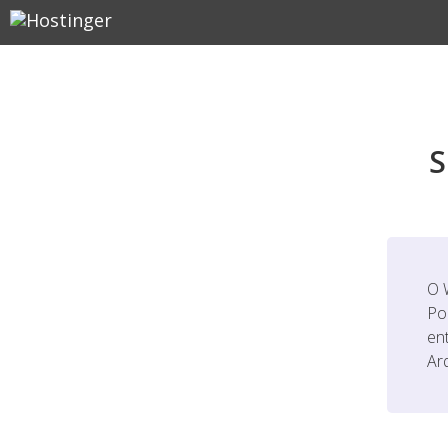
S
O 
Po
en
Ar