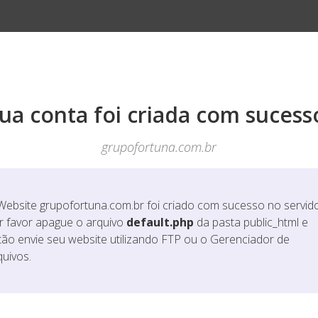
ua conta foi criada com sucess
grupofortuna.com.br
Website
grupofortuna.com.br
foi criado com sucesso no servido
r favor apague o arquivo
default.php
da pasta public_html e
tão envie seu website utilizando FTP ou o Gerenciador de
quivos.