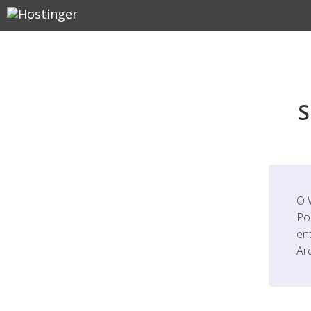
S
O 
Po
en
Ar