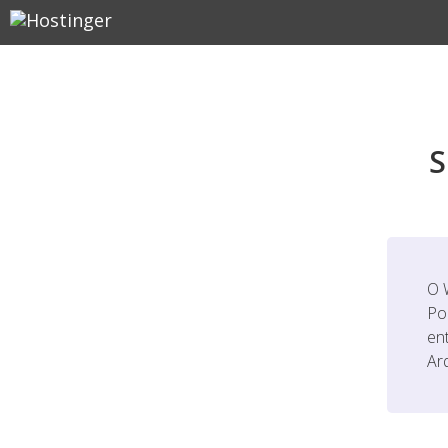
S
O 
Po
en
Ar