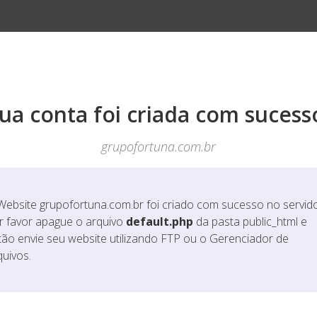
ua conta foi criada com sucess
grupofortuna.com.br
Website
grupofortuna.com.br
foi criado com sucesso no servido
r favor apague o arquivo
default.php
da pasta public_html e
tão envie seu website utilizando FTP ou o Gerenciador de
quivos.