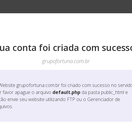
ua conta foi criada com sucess
grupofortuna.com.br
Website
grupofortuna.com.br
foi criado com sucesso no servido
r favor apague o arquivo
default.php
da pasta public_html e
tão envie seu website utilizando FTP ou o Gerenciador de
quivos.