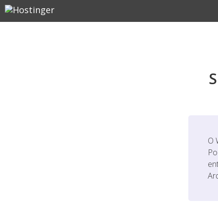
S
O 
Po
en
Ar