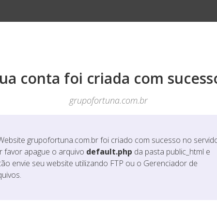
ua conta foi criada com sucess
grupofortuna.com.br
Website
grupofortuna.com.br
foi criado com sucesso no servido
r favor apague o arquivo
default.php
da pasta public_html e
tão envie seu website utilizando FTP ou o Gerenciador de
quivos.