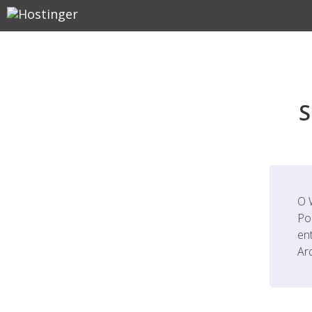
S
O 
Po
en
Ar