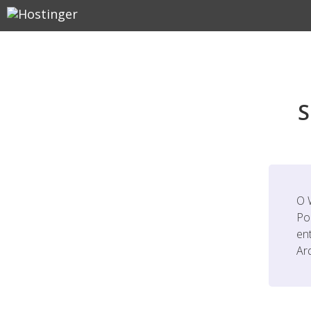
S
O 
Po
en
Ar