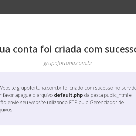
ua conta foi criada com sucess
grupofortuna.com.br
Website
grupofortuna.com.br
foi criado com sucesso no servido
r favor apague o arquivo
default.php
da pasta public_html e
tão envie seu website utilizando FTP ou o Gerenciador de
quivos.