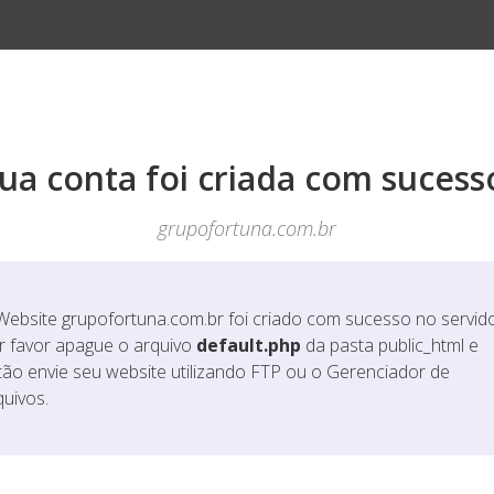
ua conta foi criada com sucess
grupofortuna.com.br
Website
grupofortuna.com.br
foi criado com sucesso no servido
r favor apague o arquivo
default.php
da pasta public_html e
tão envie seu website utilizando FTP ou o Gerenciador de
quivos.