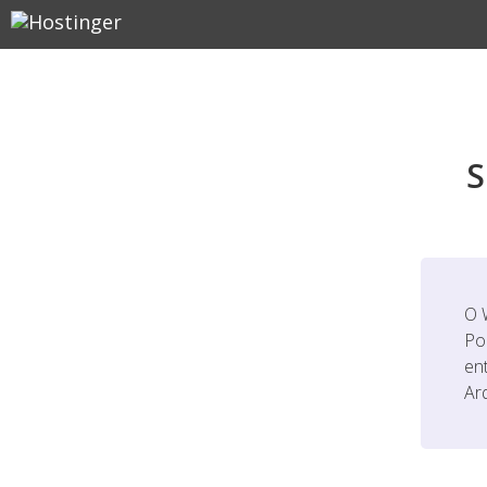
S
O 
Po
en
Ar