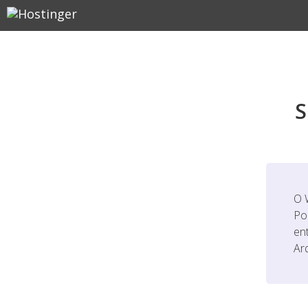
S
O 
Po
en
Ar