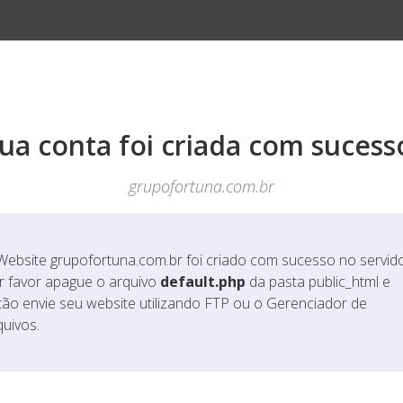
ua conta foi criada com sucess
grupofortuna.com.br
Website
grupofortuna.com.br
foi criado com sucesso no servido
r favor apague o arquivo
default.php
da pasta public_html e
tão envie seu website utilizando FTP ou o Gerenciador de
quivos.