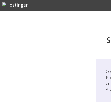
S
O 
Po
en
Ar