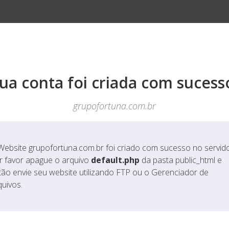
ua conta foi criada com sucess
grupofortuna.com.br
Website
grupofortuna.com.br
foi criado com sucesso no servido
r favor apague o arquivo
default.php
da pasta public_html e
tão envie seu website utilizando FTP ou o Gerenciador de
quivos.